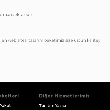
ormans elde edin.
len web sitesi tasarım paketimiz size üstün kaliteyi
ketleri
Diğer Hizmetlerimiz
Paketi
Tanıtım Yazısı