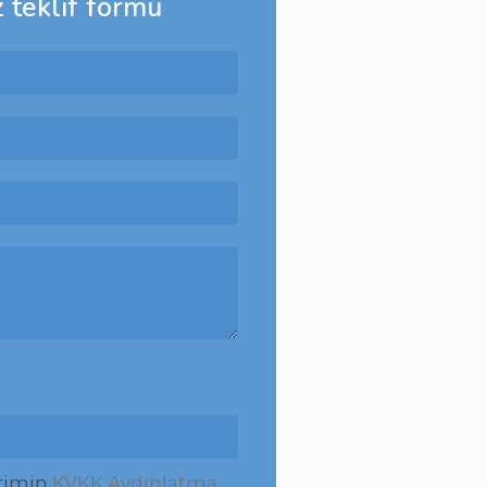
z teklif formu
erimin
KVKK Aydınlatma